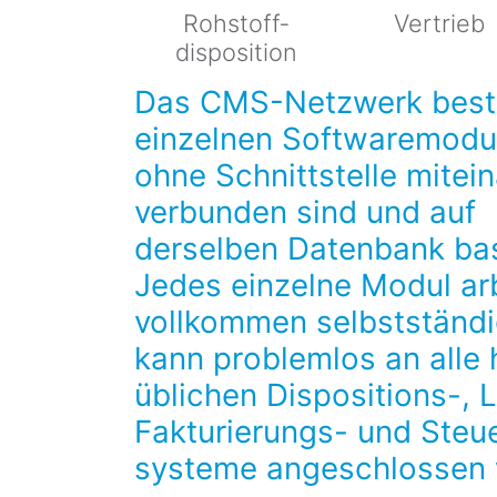
Rohstoff­
Vertrieb
disposition
Das CMS-­Netzwerk best
einzelnen Software­modul
ohne Schnitt­stelle mitei
verbunden sind und auf
derselben Datenbank bas
Jedes einzelne Modul ar
vollkommen selbst­ständ
kann problemlos an alle 
üblichen Dispositions-, 
Fakturierungs- und Steu
systeme angeschlossen 