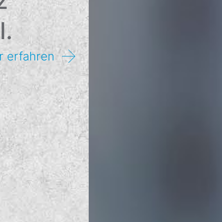
z
l.
 erfahren