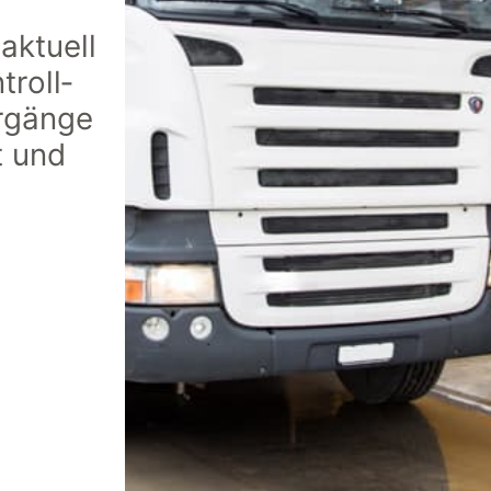
e
aktuell
troll­
rgänge
t und