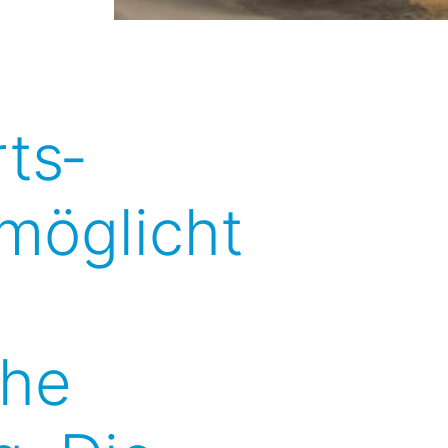
ts­
rmöglicht
che