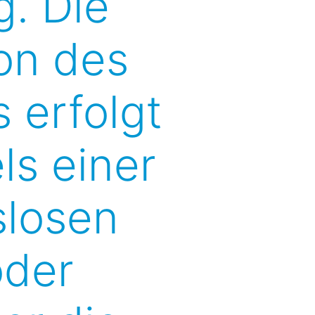
. Die
ion des
 erfolgt
ls einer
­losen
oder