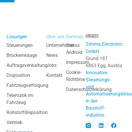
Lösungen
Über uns
Services
Simma Electronic
Steuerungen
Unternehmen
Status
GmbH
Android
Brückenwaage
News
Grund 187
Impressum
Auftragsverwaltung
Jobs
6863 Egg, Austria
Cookie-
Innovative
Disposition
Kontakt
Richtlinie
Steuerungs-
Fahrzeugverfolgung
und
Datenschutzerklärung
Automatisierungslös
Telematik im
in der
Fahrzeug
Baustoff­
Rohstoffdisposition
industrie.
Vertrieb